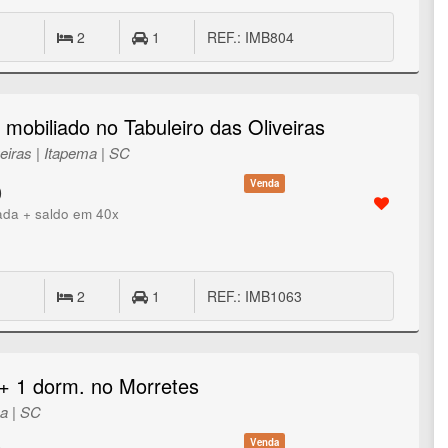
2
1
REF.: IMB804
mobiliado no Tabuleiro das Oliveiras
veiras | Itapema | SC
Venda
0
ada + saldo em 40x
2
1
REF.: IMB1063
 + 1 dorm. no Morretes
ma | SC
Venda