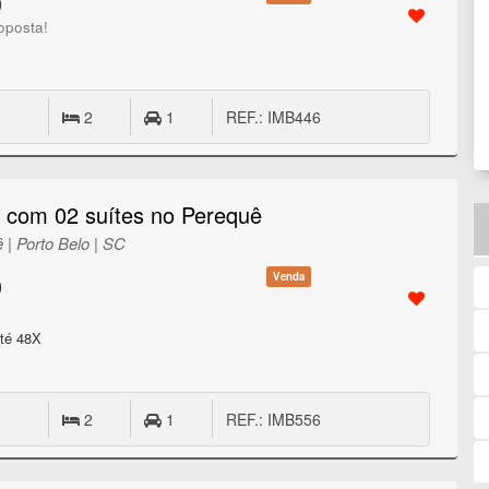
0
oposta!
2
1
REF.: IMB446
 com 02 suítes no Perequê
 | Porto Belo | SC
Venda
0
té 48X
2
1
REF.: IMB556