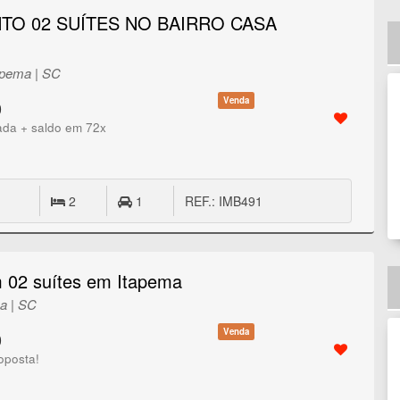
TO 02 SUÍTES NO BAIRRO CASA
apema | SC
Venda
0
ada + saldo em 72x
2
1
REF.: IMB491
 02 suítes em Itapema
ma | SC
Venda
0
oposta!