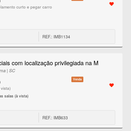
0
lamento curto e pegar carro
REF.: IMB1134
iais com localização privilegiada na M
ema | SC
Venda
0
vista)
s salas (à vista)
REF.: IMB633