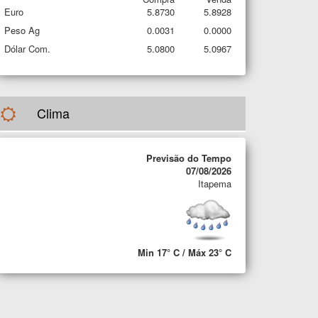
Euro
5.8730
5.8928
Peso Ag
0.0031
0.0000
Dólar Com.
5.0800
5.0967
Clima
Previsão do Tempo
07/08/2026
Itapema
Min 17° C / Máx 23° C