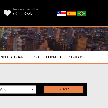
Imóveis Favoritos
(
0
) Imóveis
ENDER/ALUGAR
BLOG
EMPRESA
CONTATO
Buscar
Valor