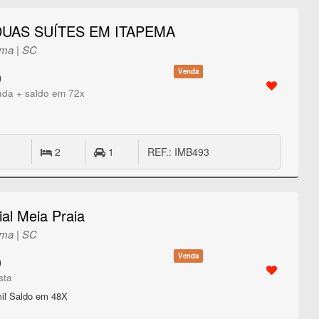
DUAS SUÍTES EM ITAPEMA
ema | SC
Venda
0
ada + saldo em 72x
2
1
REF.: IMB493
al Meia Praia
ema | SC
Venda
0
sta
il Saldo em 48X