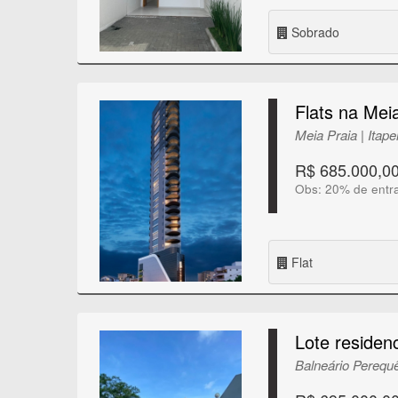
Sobrado
Flats na Mei
Meia Praia | Itap
R$ 685.000,0
Obs: 20% de entr
Flat
Lote residen
Balneário Perequê