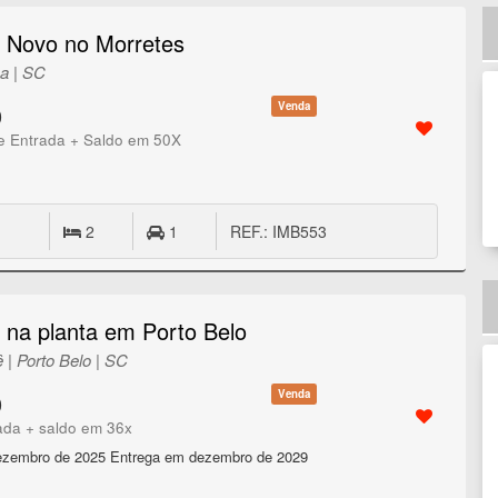
 Novo no Morretes
ma | SC
Venda
0
e Entrada + Saldo em 50X
2
1
REF.: IMB553
na planta em Porto Belo
 | Porto Belo | SC
Venda
0
ada + saldo em 36x
dezembro de 2025 Entrega em dezembro de 2029