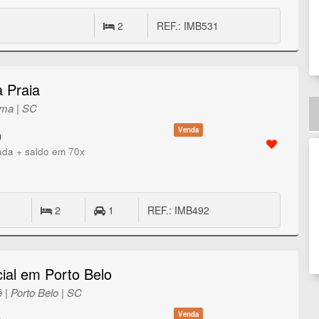
2
REF.: IMB531
a Praia
ema | SC
Venda
0
ada + saldo em 70x
2
1
REF.: IMB492
cial em Porto Belo
 | Porto Belo | SC
Venda